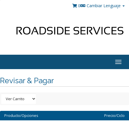
0
Cambiar Lenguaje
Togg
navig
Revisar & Pagar
Producto/Opciones
Precio/Ciclo