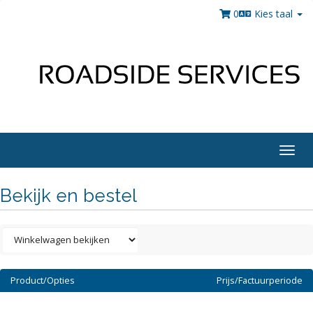
0
Kies taal
Togg
navig
Bekijk en bestel
Product/Opties
Prijs/Factuurperiode